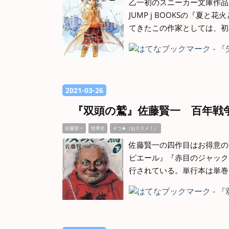
乙一初のスニーカー文庫作品 
JUMP j BOOKSの『
てきたこの作家としては、初
2021
-
03
-
26
『双頭の鷲』佐藤賢一 百年戦
佐藤賢一
世界史
４つ★（おススメ！）
佐藤賢一の四作目はお得意の
ピエール』『赤目のジャック
行されている。単行本は単巻