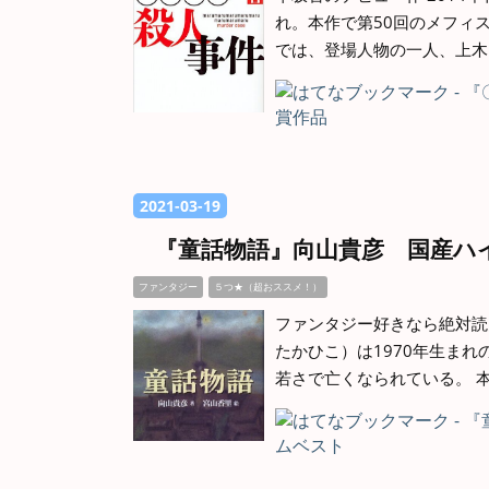
れ。本作で第50回のメフィ
では、登場人物の一人、上木
2021
-
03
-
19
『童話物語』向山貴彦 国産ハ
ファンタジー
５つ★（超おススメ！）
ファンタジー好きなら絶対読
たかひこ）は1970年生まれ
若さで亡くなられている。 本