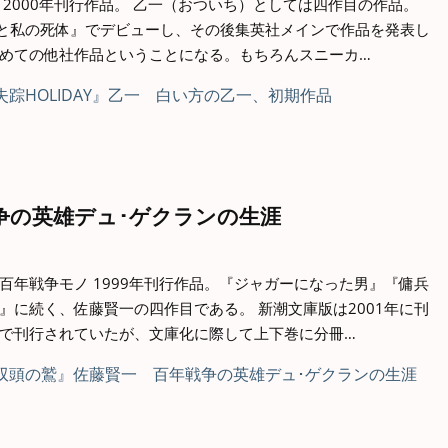
2000年刊行作品。 乙一（おついち）としては四作目の作品。
夏と花火と私の死体』でデビューし、その後集英社メインで作品を発表し
めての他社作品ということになる。もちろんスニーカ…
争の英雄デュ･ゲクランの生涯
百年戦争モノ 1999年刊行作品。『ジャガーになった男』『傭兵
』に続く、佐藤賢一の四作目である。 新潮文庫版は2001年に刊
で刊行されていたが、文庫化に際して上下巻に分冊…