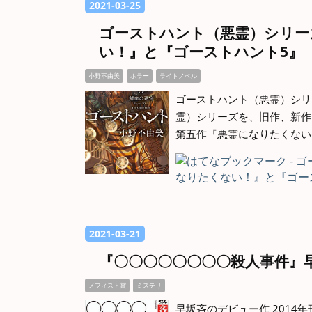
2021
-
03
-
25
ゴーストハント（悪霊）シリー
い！』と『ゴーストハント5』
小野不由美
ホラー
ライトノベル
ゴーストハント（悪霊）シリ
霊）シリーズを、旧作、新作
第五作『悪霊になりたくない
2021
-
03
-
21
『〇〇〇〇〇〇〇〇殺人事件』
メフィスト賞
ミステリ
早坂吝のデビュー作 2014