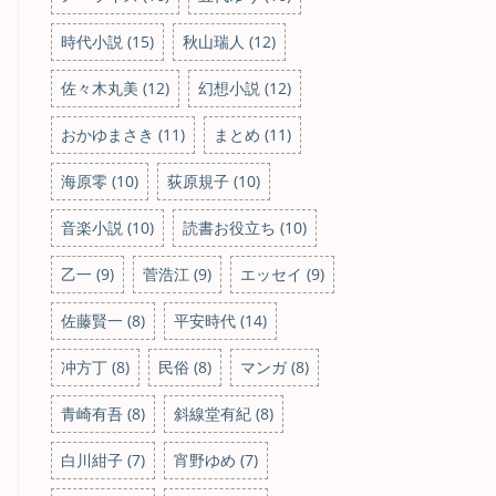
時代小説 (15)
秋山瑞人 (12)
佐々木丸美 (12)
幻想小説 (12)
おかゆまさき (11)
まとめ (11)
海原零 (10)
荻原規子 (10)
音楽小説 (10)
読書お役立ち (10)
乙一 (9)
菅浩江 (9)
エッセイ (9)
佐藤賢一 (8)
平安時代 (14)
冲方丁 (8)
民俗 (8)
マンガ (8)
青崎有吾 (8)
斜線堂有紀 (8)
白川紺子 (7)
宵野ゆめ (7)