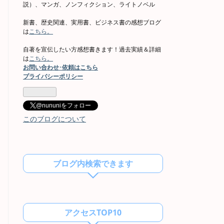
説）、マンガ、ノンフィクション、ライトノベル
新書、歴史関連、実用書、ビジネス書の感想ブログ
は
こちら。
自著を宣伝したい方感想書きます！過去実績＆詳細
は
こちら。
お問い合わせ･依頼はこちら
プライバシーポリシー
@nununiをフォロー
このブログについて
ブログ内検索できます
アクセスTOP10