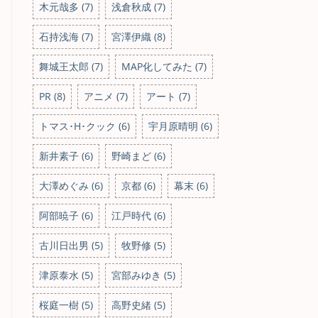
木元哉多 (7)
浅倉秋成 (7)
石持浅海 (7)
宮澤伊織 (8)
舞城王太郎 (7)
MAP化してみた (7)
PR (8)
アニメ (7)
アート (7)
トマス･H･クック (6)
宇月原晴明 (6)
新井素子 (6)
野崎まど (6)
大澤めぐみ (6)
京都 (6)
幕末 (6)
阿部暁子 (6)
江戸時代 (6)
古川日出男 (5)
牧野修 (5)
津原泰水 (5)
宮部みゆき (5)
桜庭一樹 (5)
高野史緒 (5)