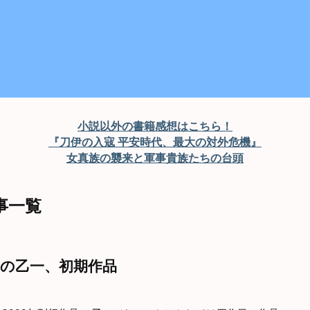
小説以外の書籍感想はこちら！
『刀伊の入寇 平安時代、最大の対外危機』
女真族の襲来と軍事貴族たちの台頭
記事一覧
方の乙一、初期作品