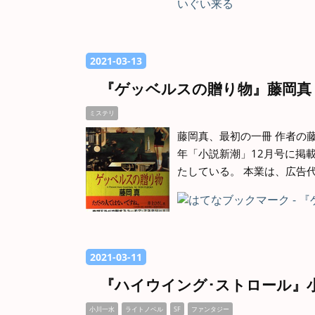
2021
-
03
-
13
『ゲッベルスの贈り物』藤岡真
ミステリ
藤岡真、最初の一冊 作者の藤
年「小説新潮」12月号に掲
たしている。 本業は、広告
2021
-
03
-
11
『ハイウイング･ストロール』
小川一水
ライトノベル
SF
ファンタジー