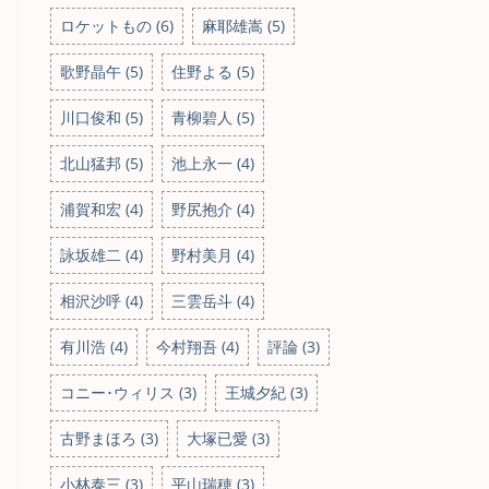
ロケットもの (6)
麻耶雄嵩 (5)
歌野晶午 (5)
住野よる (5)
川口俊和 (5)
青柳碧人 (5)
北山猛邦 (5)
池上永一 (4)
浦賀和宏 (4)
野尻抱介 (4)
詠坂雄二 (4)
野村美月 (4)
相沢沙呼 (4)
三雲岳斗 (4)
有川浩 (4)
今村翔吾 (4)
評論 (3)
コニー･ウィリス (3)
王城夕紀 (3)
古野まほろ (3)
大塚已愛 (3)
小林泰三 (3)
平山瑞穂 (3)