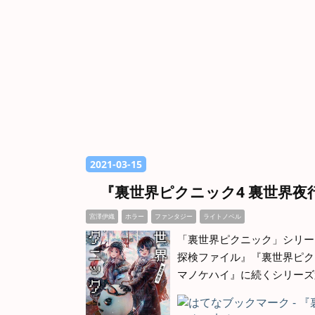
2021
-
03
-
15
『裏世界ピクニック4 裏世界
宮澤伊織
ホラー
ファンタジー
ライトノベル
「裏世界ピクニック」シリーズ
探検ファイル』『裏世界ピク
マノケハイ』に続くシリーズ