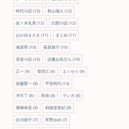
時代小説 (15)
秋山瑞人 (12)
佐々木丸美 (12)
幻想小説 (12)
おかゆまさき (11)
まとめ (11)
海原零 (10)
荻原規子 (10)
音楽小説 (10)
読書お役立ち (10)
乙一 (9)
菅浩江 (9)
エッセイ (9)
佐藤賢一 (8)
平安時代 (14)
冲方丁 (8)
民俗 (8)
マンガ (8)
青崎有吾 (8)
斜線堂有紀 (8)
白川紺子 (7)
宵野ゆめ (7)