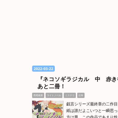
2022
-
03
-
22
『ネコソギラジカル 中 赤き
あと二冊！
西尾維新
ライトノベル
ミステリ
伝奇
戯言シリーズ最終章の二作目 
紙は誰だよこいつと一瞬思っ
方は男。この作品であまり性