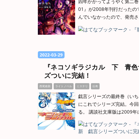
四年かかってようやく第二巻が登
01』が2008年刊行だっ
んでいなかったので、発売さ
2022
-
03
-
29
『ネコソギラジカル 下 青色
ズついに完結！
西尾維新
ライトノベル
ミステリ
伝奇
戯言シリーズの最終巻（いち
にこれでシリーズ完結。今回
る。 講談社文庫版は2009年