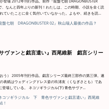
場 2012年刊行作品。前作『龍盤七朝 DRAGONBUSTER
たので、なんと四年ぶりの新刊！わたしは、この時期、小説を全く読
れていたことに全く気付いていなかった。よもや、続きを読…
サヴァンと戯言遣い』西尾維新 戯言シリー
おう） 2005年刊行作品。戯言シリーズ最終三部作の第三弾。遂
の表紙はウェディングドレス姿の玖渚友（くなぎさとも）であ
に登場している。 ネコソギラジカル(下) 青色サヴァ…