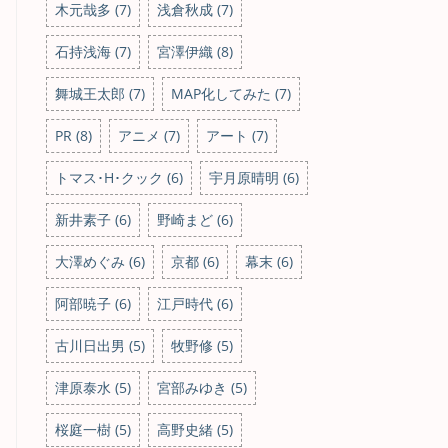
木元哉多 (7)
浅倉秋成 (7)
石持浅海 (7)
宮澤伊織 (8)
舞城王太郎 (7)
MAP化してみた (7)
PR (8)
アニメ (7)
アート (7)
トマス･H･クック (6)
宇月原晴明 (6)
新井素子 (6)
野崎まど (6)
大澤めぐみ (6)
京都 (6)
幕末 (6)
阿部暁子 (6)
江戸時代 (6)
古川日出男 (5)
牧野修 (5)
津原泰水 (5)
宮部みゆき (5)
桜庭一樹 (5)
高野史緒 (5)