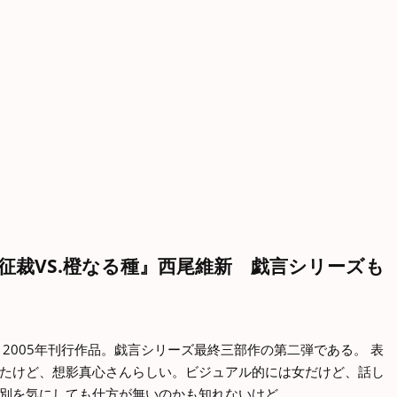
征裁VS.橙なる種』西尾維新 戯言シリーズも
2005年刊行作品。戯言シリーズ最終三部作の第二弾である。 表
たけど、想影真心さんらしい。ビジュアル的には女だけど、話し
別を気にしても仕方が無いのかも知れないけど、…