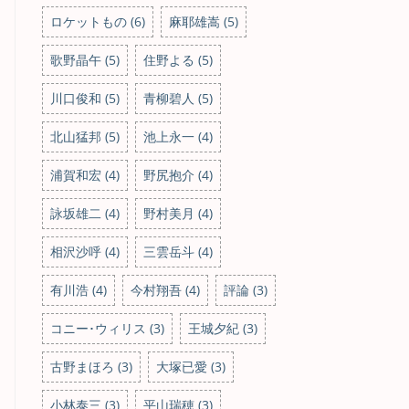
ロケットもの (6)
麻耶雄嵩 (5)
歌野晶午 (5)
住野よる (5)
川口俊和 (5)
青柳碧人 (5)
北山猛邦 (5)
池上永一 (4)
浦賀和宏 (4)
野尻抱介 (4)
詠坂雄二 (4)
野村美月 (4)
相沢沙呼 (4)
三雲岳斗 (4)
有川浩 (4)
今村翔吾 (4)
評論 (3)
コニー･ウィリス (3)
王城夕紀 (3)
古野まほろ (3)
大塚已愛 (3)
小林泰三 (3)
平山瑞穂 (3)