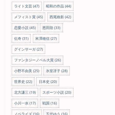
ライト文芸 (47)
昭和の作品 (44)
メフィスト賞 (45)
西尾維新 (42)
恋愛小説 (45)
恩田陸 (33)
伝奇 (31)
米澤穂信 (27)
グインサーガ (27)
ファンタジーノベル大賞 (26)
小野不由美 (25)
氷室冴子 (28)
世界史 (22)
日本史 (20)
北方謙三 (19)
スポーツ小説 (20)
小川一水 (17)
戦国 (16)
ノベライズ (16)
五代ゆう (16)