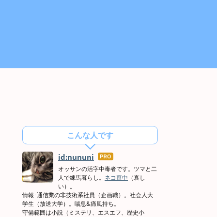
こんな人です
id:nununi
はて
なブ
オッサンの活字中毒者です。ツマと二
人で練馬暮らし。
ネコ喪中
（哀し
ログ
い）。
Pro
情報･通信業の非技術系社員（企画職）。社会人大
学生（放送大学）。喘息&痛風持ち。
守備範囲は小説（ミステリ、エスエフ、歴史小