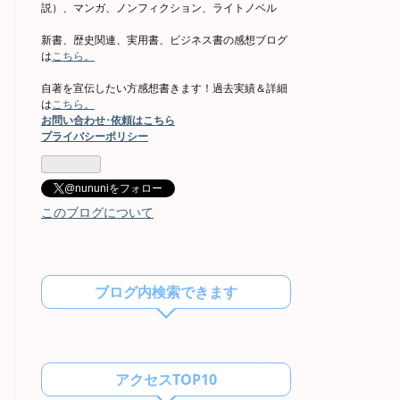
説）、マンガ、ノンフィクション、ライトノベル
新書、歴史関連、実用書、ビジネス書の感想ブログ
は
こちら。
自著を宣伝したい方感想書きます！過去実績＆詳細
は
こちら。
お問い合わせ･依頼はこちら
プライバシーポリシー
@nununiをフォロー
このブログについて
ブログ内検索できます
アクセスTOP10