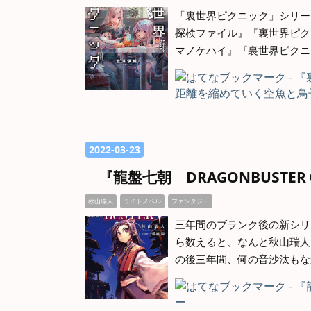
「裏世界ピクニック」シリーズ
探検ファイル』『裏世界ピク
マノケハイ』『裏世界ピクニ
2022
-
03
-
23
『龍盤七朝 DRAGONBUSTE
秋山瑞人
ライトノベル
ファンタジー
三年間のブランク後の新シリ
ら数えると、なんと秋山瑞人
の後三年間、何の音沙汰もな