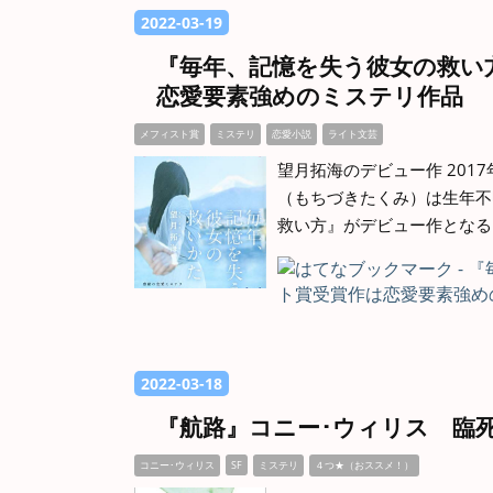
2022
-
03
-
19
『毎年、記憶を失う彼女の救い
恋愛要素強めのミステリ作品
メフィスト賞
ミステリ
恋愛小説
ライト文芸
望月拓海のデビュー作 201
（もちづきたくみ）は生年不
救い方』がデビュー作となる
2022
-
03
-
18
『航路』コニー･ウィリス 臨
コニー･ウィリス
SF
ミステリ
４つ★（おススメ！）