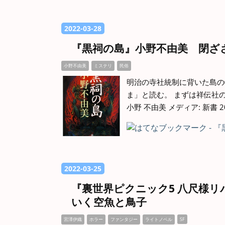
2022
-
03
-
28
『黒祠の島』小野不由美 閉ざ
小野不由美
ミステリ
民俗
明治の寺社統制に背いた島の
ま」と読む。 まずは祥伝社の
小野 不由美 メディア: 新書
2022
-
03
-
25
『裏世界ピクニック5 八尺様
いく空魚と鳥子
宮澤伊織
ホラー
ファンタジー
ライトノベル
SF