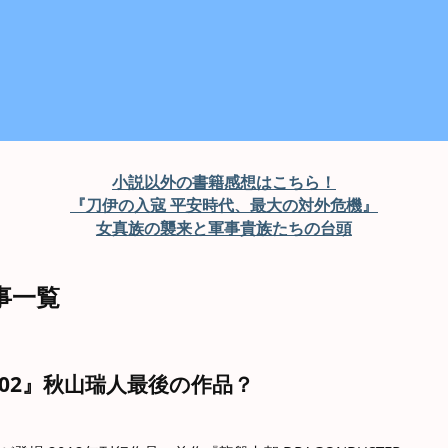
小説以外の書籍感想はこちら！
『刀伊の入寇 平安時代、最大の対外危機』
女真族の襲来と軍事貴族たちの台頭
記事一覧
R 02』秋山瑞人最後の作品？