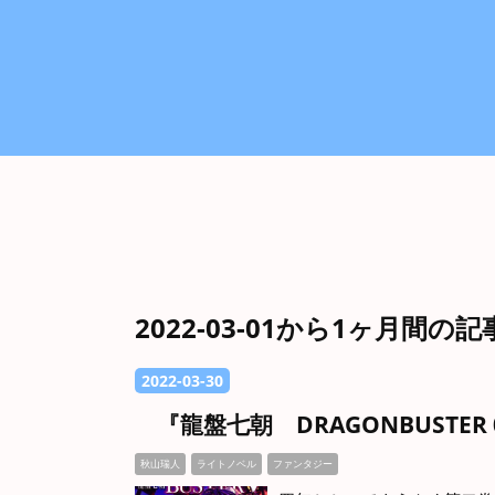
2022-03-01から1ヶ月間の
2022
-
03
-
30
『龍盤七朝 DRAGONBUSTE
秋山瑞人
ライトノベル
ファンタジー